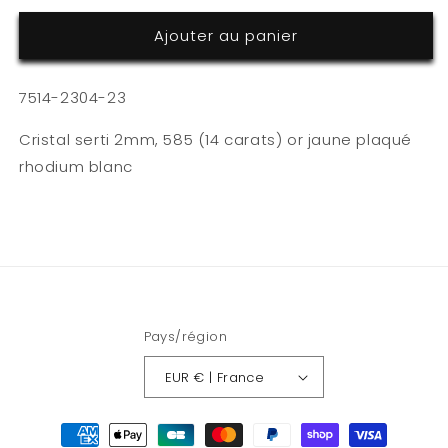
quantité
quantité
Ajouter au panier
de
de
448
448
7514-2304-23
Cristal serti 2mm, 585 (14 carats) or jaune plaqué
rhodium blanc
Pays/région
EUR € | France
Moyens