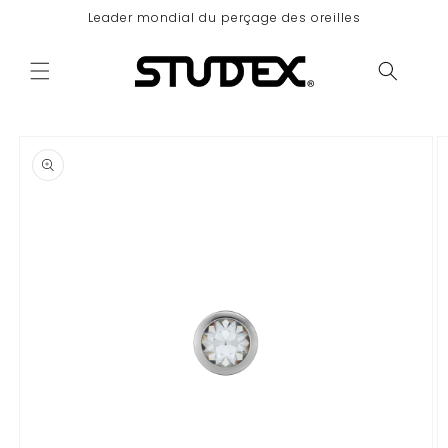
et
Leader mondial du perçage des oreilles
passer
au
contenu
Panier
Passer aux
informations
produits